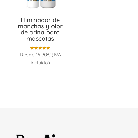
Eliminador de
manchas y olor
de orina para
mascotas
Valorado
Desde
15.90
€
(IVA
con
5.00
incluido)
de 5