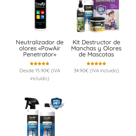
Neutralizador de
Kit Destructor de
olores «PowAir
Manchas y Olores
Penetrator»
de Mascotas
Valorado
Valorado
Desde
15.90
€
(IVA
34.90
€
(IVA incluido)
con
con
4.80
5.00
incluido)
de 5
de 5