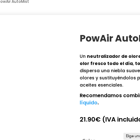
PowAir AutoMist
PowAir Auto
Un
neutralizador de olor
olor fresco todo el día
,
to
dispersa una niebla suave
olores y sustituyéndolos 
aceites esenciales.
Recomendamos combinar
líquido
.
21.90
€
(IVA incluid