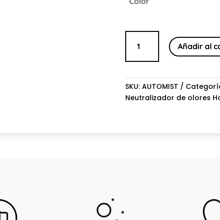
Color
PowAir
Añadir al c
AutoMist
cantidad
SKU:
AUTOMIST
Categorí
Neutralizador de olores 