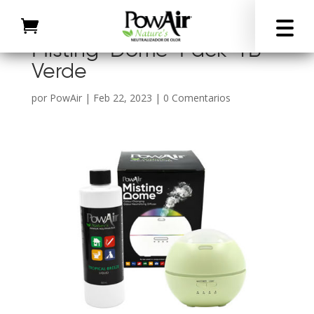
Misting-Dome-Pack-TB-
Verde
por
PowAir
|
Feb 22, 2023
|
0 Comentarios