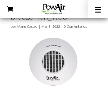
breeze-fan_Web
por
Manu Castro
|
Mar 8, 2022
|
0 Comentarios