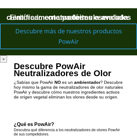
fórmula avalada científicamente
Elaborado con una
aceites esenciales naturales
y
.
Descubre más de nuestros productos
PowAir
×
Descubre PowAir
Neutralizadores de Olor
¿Sabías que PowAir
NO
es un
ambientador
? Descubre
hoy mismo la gama de neutralizadores de olor naturales
PowAir y descubre cómo nuestros ingredientes activos
de origen vegetal eliminan los olores desde su origen.
¿Qué es PowAir?
Descubra qué diferencia a los neutralizadores de olores PowAir
de sus competidores.