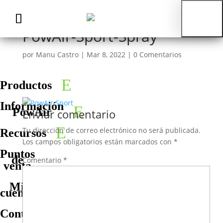
PowAir-Sport-Spray
por
Manu Castro
|
Mar 8, 2022
|
0 Comentarios
Productos
Información
PowAir
Enviar comentario
Tu dirección de correo electrónico no será publicada.
Recursos
Los campos obligatorios están marcados con
*
Puntos
de
Comentario
*
venta
Mi
cuenta
Contacto