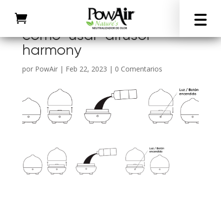
como-usar-difusor-
harmony
por
PowAir
|
Feb 22, 2023
|
0 Comentarios