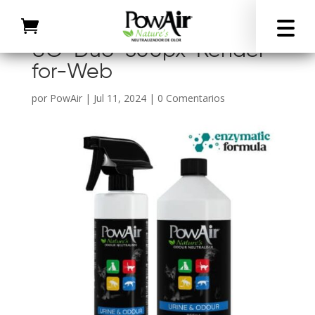
UO-Duo-500px-Render-
for-Web
por
PowAir
|
Jul 11, 2024
|
0 Comentarios