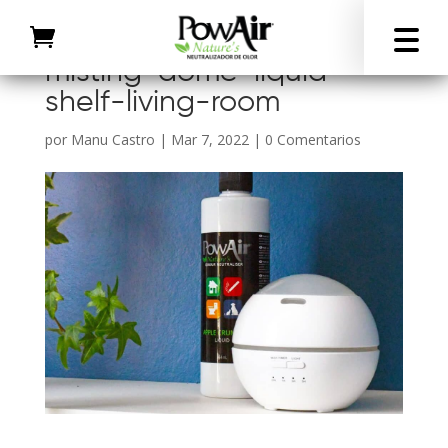
misting-dome-liquid-
shelf-living-room
por
Manu Castro
|
Mar 7, 2022
|
0 Comentarios