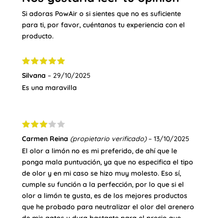
Si adoras PowAir o si sientes que no es suficiente
para ti, por favor, cuéntanos tu experiencia con el
producto.
Valorado
Silvana
–
29/10/2025
con
5
de 5
Es una maravilla
Valora
Carmen Reina
(propietario verificado)
–
13/10/2025
do con
El olor a limón no es mi preferido, de ahí que le
3
de 5
ponga mala puntuación, ya que no especifica el tipo
de olor y en mi caso se hizo muy molesto. Eso sí,
cumple su función a la perfección, por lo que si el
olor a limón te gusta, es de los mejores productos
que he probado para neutralizar el olor del arenero