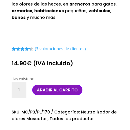
los olores de las heces, en
areneros
para gatos,
armarios
,
habitaciones
pequeñas,
vehículos
,
baños
y mucho más.
(
3
valoraciones de clientes)
Valorado
con
4.33
14.90
€
(IVA incluido)
de 5 en
base a
valoracione
s de
Hay existencias
clientes
Eliminador
AÑADIR AL CARRITO
de
olor
para
arenero
SKU:
MC/PB/PL/170
Categorías:
Neutralizador de
cantidad
olores Mascotas
,
Todos los productos