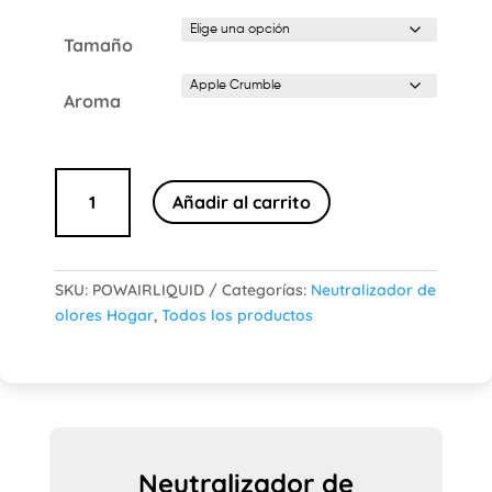
con
5.00
de 5 en
Tamaño
base a
valoración
de un
cliente
Aroma
Neutralizador
Añadir al carrito
de
olores
«PowAir
Liquid»
SKU:
POWAIRLIQUID
Categorías:
Neutralizador de
cantidad
olores Hogar
,
Todos los productos
Neutralizador de