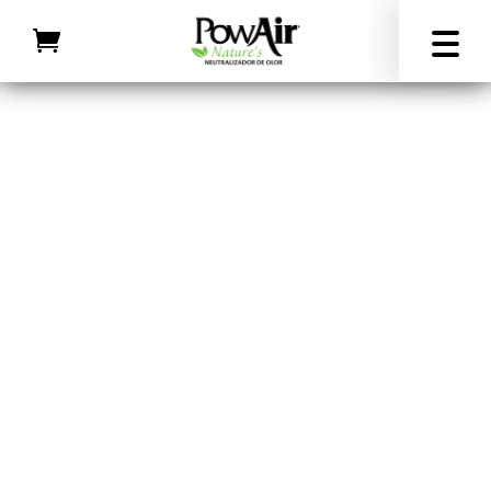
Inicio
/
Todos los productos
/ Neutralizador de olores «PowAir
Liquid»