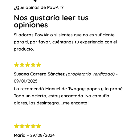
¿Que opinas de PowAir?
Nos gustaría leer tus
opiniones
Si adoras PowAir o si sientes que no es suficiente
para ti, por favor, cuéntanos tu experiencia con el
producto.
Valorado
Susana Carrera Sánchez
(propietario verificado)
–
con
5
de 5
09/01/2025
Lo recomendó Manuel de Twogayspapas y lo probé.
Todo un acierto, estoy encantada. No camufla
olores, los desintegra…..me encanta!
Valorado
María
–
29/08/2024
con
5
de 5