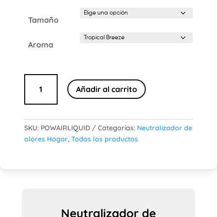
con
5.00
de 5 en
Tamaño
base a
valoración
de un
cliente
Aroma
Neutralizador
Añadir al carrito
de
olores
«PowAir
Liquid»
SKU:
POWAIRLIQUID
Categorías:
Neutralizador de
cantidad
olores Hogar
,
Todos los productos
Neutralizador de