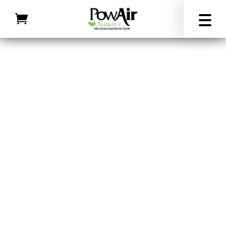
Inicio
/
Todos los productos
/ Neutralizador de olores «PowAir
Liquid»