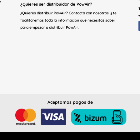
e
¿Quieres ser distribuidor de PowAir?
¿Quieres distribuir PowAir? Contacta con nosotros y te
facilitaremos toda la información que necesitas saber
para empezar a distribuir PowAir.
Aceptamos pagos de