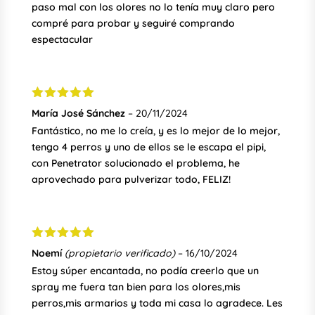
paso mal con los olores no lo tenía muy claro pero
compré para probar y seguiré comprando
espectacular
Valorado
María José Sánchez
–
20/11/2024
con
5
de 5
Fantástico, no me lo creía, y es lo mejor de lo mejor,
tengo 4 perros y uno de ellos se le escapa el pipi,
con Penetrator solucionado el problema, he
aprovechado para pulverizar todo, FELIZ!
Valorado
Noemí
(propietario verificado)
–
16/10/2024
con
5
de 5
Estoy súper encantada, no podía creerlo que un
spray me fuera tan bien para los olores,mis
perros,mis armarios y toda mi casa lo agradece. Les