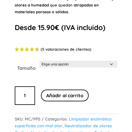
olores a humedad
que quedan
atrapados en
materiales porosos o sólidos
.
Desde
15.90
€
(IVA incluido)
(
5
valoraciones de clientes)
Valorado
con
4.80
de 5 en
Tamaño
base a
valoracion
es de
clientes
Neutralizador
Añadir al carrito
de
olores
«PowAir
Penetrator»
SKU:
MC/PPS
Categorías:
Limpiador enzimático
cantidad
superficies con mal olor
,
Neutralizador de olores