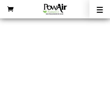
Inicio
/
Limpiador enzimático superficies con mal olor
/
Neutralizador de olores «PowAir Penetrator»