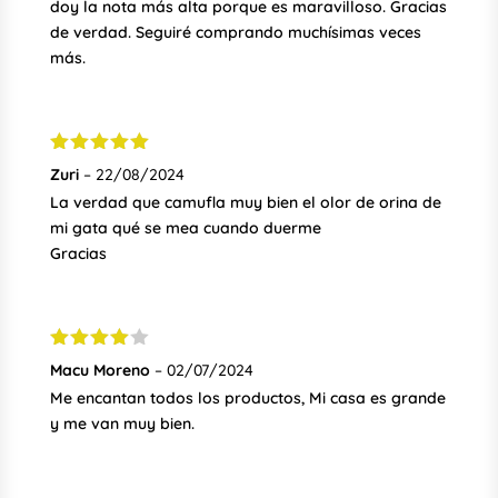
doy la nota más alta porque es maravilloso. Gracias
de verdad. Seguiré comprando muchísimas veces
más.
Valorado
Zuri
–
22/08/2024
con
5
de 5
La verdad que camufla muy bien el olor de orina de
mi gata qué se mea cuando duerme
Gracias
Valorado
Macu Moreno
–
02/07/2024
con
4
de
Me encantan todos los productos, Mi casa es grande
5
y me van muy bien.